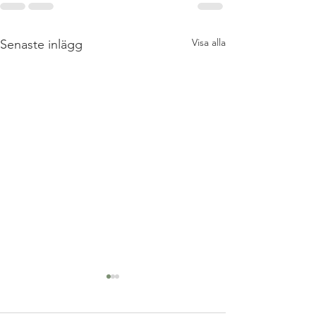
Visa alla
Senaste inlägg
Kallelse till årsmöte
Till: Samtliga medlemmar