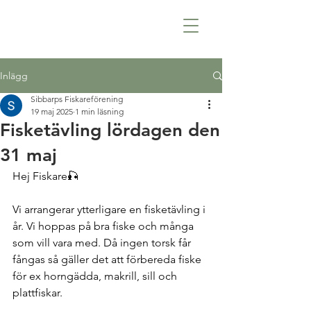
Inlägg
Sibbarps Fiskareförening
19 maj 2025
1 min läsning
Fisketävling lördagen den
31 maj
Hej Fiskare🎣
Vi arrangerar ytterligare en fisketävling i 
år. Vi hoppas på bra fiske och många 
som vill vara med. Då ingen torsk får 
fångas så gäller det att förbereda fiske 
för ex horngädda, makrill, sill och 
plattfiskar. 