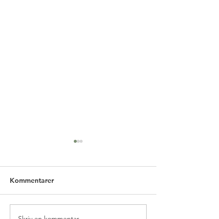
Kallelse till årsmöte
Till: Samtliga medlemmar
Från: Styrelsen Plats: Malmö
Kommentarer
Mässan, Mässgatan 6,
kontorsingång Datum:
Onsdagen den 18:e Mars
Skriv en kommentar...