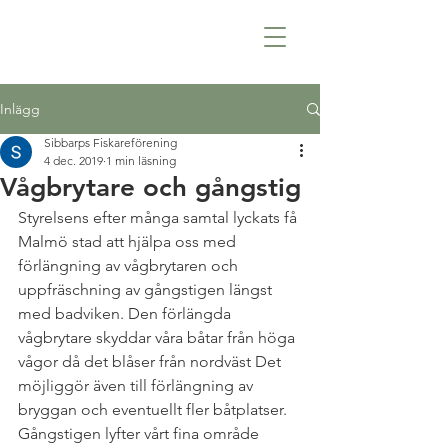
Inlägg
Sibbarps Fiskareförening
4 dec. 2019
1 min läsning
Vågbrytare och gångstig
Styrelsens efter många samtal lyckats få 
Malmö stad att hjälpa oss med 
förlängning av vågbrytaren och 
uppfräschning av gångstigen längst 
med badviken. Den förlängda 
vågbrytare skyddar våra båtar från höga 
vågor då det blåser från nordväst Det 
möjliggör även till förlängning av 
bryggan och eventuellt fler båtplatser. 
Gångstigen lyfter vårt fina område 