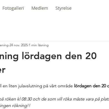
Fotogalleri
Medlem
Styrelse
rening
24 nov. 2025
1 min läsning
tning lördagen den 20
r
ll en liten julavslutning på vårt område 
lördagen den 20 
å röken kl 08:30 och de som vill röka måste vara på plats
 ingen rökning!!