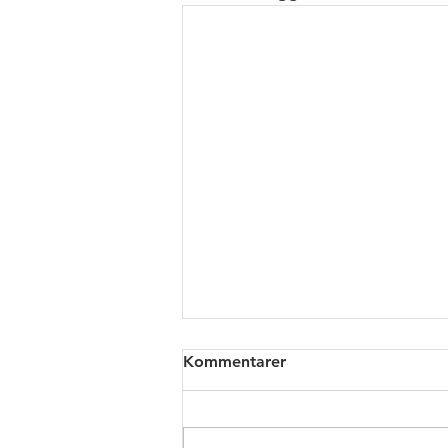
Fisketävling lördagen den 6
Kommentarer
juni
Hej Fiskare🎣 Första
fisketävlingen i år är nu på lördag