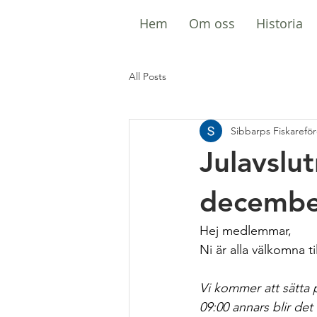
Hem
Om oss
Historia
All Posts
Sibbarps Fiskarefö
Julavslu
decembe
Hej medlemmar,
Ni är alla välkomna ti
Vi kommer att sätta p
09:00 annars blir det